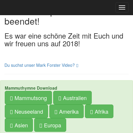
Die Ferienspiele 2017 sind
Toggl
navig
beendet!
Es war eine schöne Zeit mit Euch und
wir freuen uns auf 2018!
Du suchst unser Mark Forster Video?
Mammuthymne Download
Mammutsong
Australien
Neuseeland
Amerika
Afrika
Asien
Europa