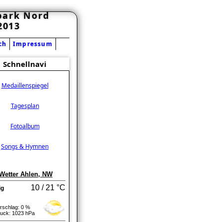
park Nord
2013
ch
Impressum
Schnellnavi
Medaillenspiegel
Tagesplan
Fotoalbum
Songs & Hymnen
Wetter Ahlen
, NW
10 / 21 °C
ig
rschlag: 0 %
ruck: 1023 hPa