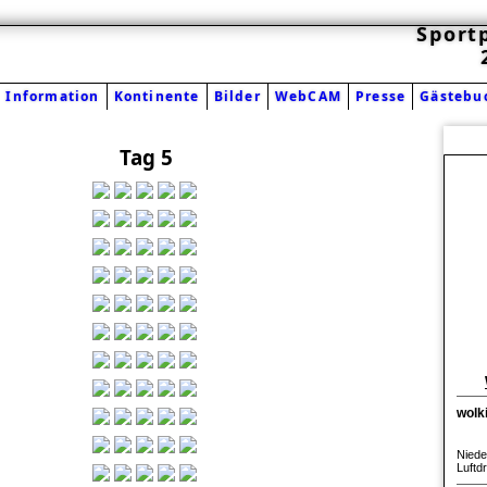
Sport
Information
Kontinente
Bilder
WebCAM
Presse
Gästebu
Tag 5
wolk
Niede
Luftd